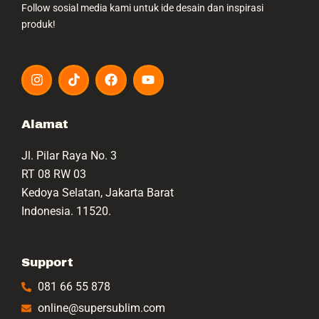
Follow sosial media kami untuk ide desain dan inspirasi
produk!
I
T
F
Y
n
i
a
o
s
k
c
u
t
t
e
t
a
o
b
u
Alamat
g
k
o
b
r
o
e
Jl. Pilar Raya No. 3
a
k
m
RT 08 RW 03
Kedoya Selatan, Jakarta Barat
Indonesia. 11520.
Support
081 66 55 878
online@supersublim.com