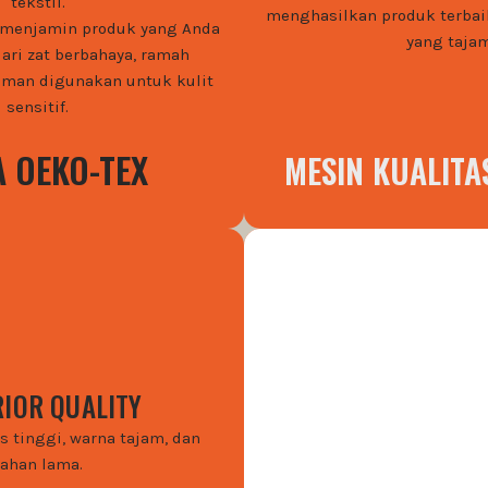
tekstil.
menghasilkan produk terbaik
an menjamin produk yang Anda
yang tajam
ari zat berbahaya, ramah
aman digunakan untuk kulit
sensitif.
A OEKO-TEX
MESIN KUALITA
IOR QUALITY
Layanan One Da
s tinggi, warna tajam, dan
untuk order minim
tahan lama.