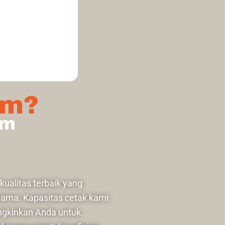
AY SERVICE
im?
im
ualitas terbaik yang
 lama. Kapasitas cetak kami
ngkinkan Anda untuk