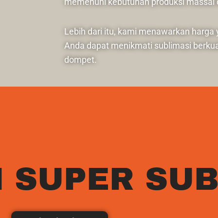
memenuhi kebutuhan produksi massal d
Lebih dari itu, kami menawarkan harga
Anda dapat menikmati sublimasi berkua
dompet.
 SUPER SUB