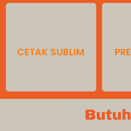
Layanan
men
mengh
CETAK SUBLIM
PRE
Butuh 