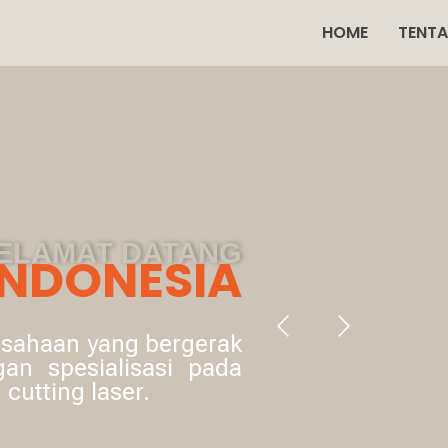
HOME
TENT
ELAMAT DATANG
INDONESIA
usahaan yang bergerak
gan spesialisasi pada
 cutting laser.