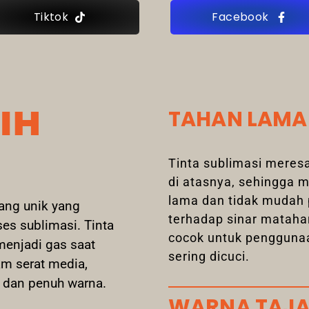
Tiktok
Facebook
IH
TAHAN LAMA
Tinta sublimasi meres
di atasnya, sehingga 
lama dan tidak mudah 
ang unik yang
terhadap sinar matahar
ses sublimasi. Tinta
cocok untuk penggunaa
menjadi gas saat
sering dicuci.
m serat media,
 dan penuh warna.
WARNA TAJ