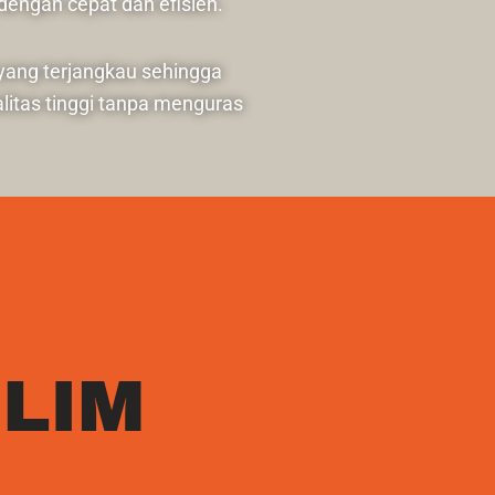
engan cepat dan efisien.
 yang terjangkau sehingga
litas tinggi tanpa menguras
LIM