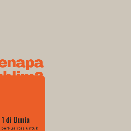
enapa
ublim?
 1 di Dunia
berkualitas untuk