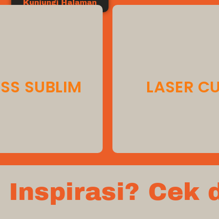
Kunjungi Halaman
 dengan mesin press untuk
transfer tinta sublim,
asilkan warna tajam dan
SS SUBLIM
LASER C
tahan lama
Inspirasi? Cek d