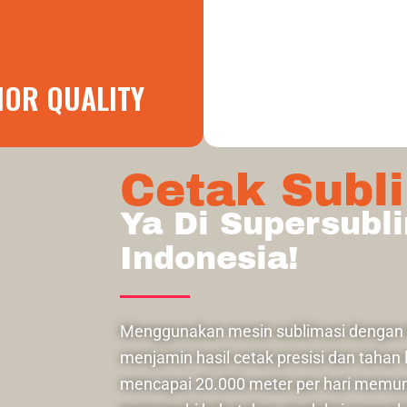
IOR QUALITY
LAYANAN ONE D
Cetak Subl
Ya Di Supersubl
Indonesia!
Menggunakan mesin sublimasi dengan k
menjamin hasil cetak presisi dan tahan
mencapai 20.000 meter per hari memu