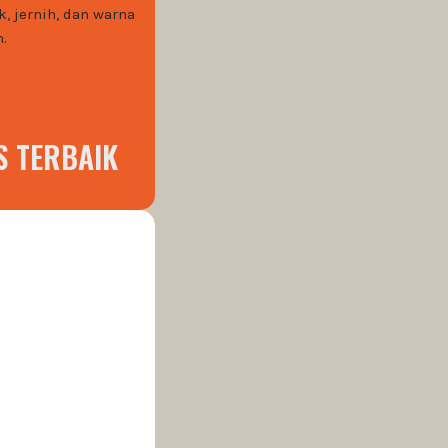
, jernih, dan warna
.
S TERBAIK
y Service
al 1 roll