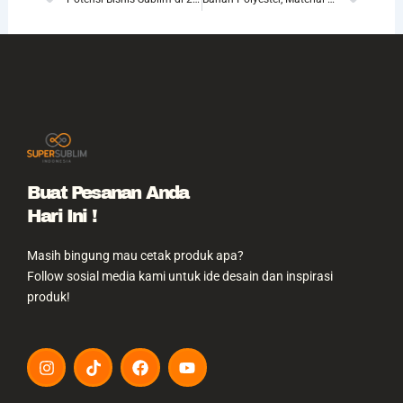
Prev
Nex
Buat Pesanan Anda
Hari Ini !
Masih bingung mau cetak produk apa?
Follow sosial media kami untuk ide desain dan inspirasi
produk!
I
T
F
Y
n
i
a
o
s
k
c
u