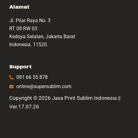
t
t
e
t
a
o
b
u
Alamat
g
k
o
b
r
o
e
Jl. Pilar Raya No. 3
a
k
m
RT 08 RW 03
Kedoya Selatan, Jakarta Barat
Indonesia. 11520.
Support
081 66 55 878
online@supersublim.com
Copyright © 2026 Jasa Print Sublim Indonesia ||
Ver.17.07.26